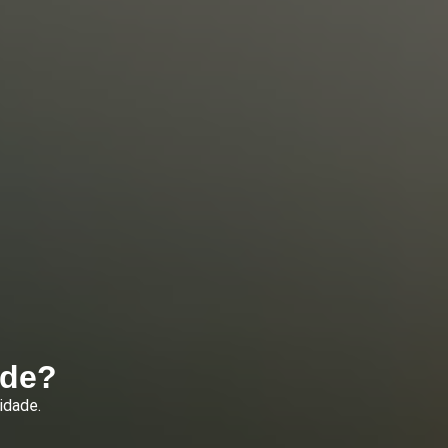
ade?
idade.