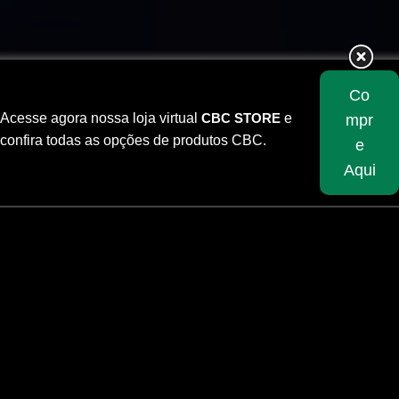
Co
Acesse agora nossa loja virtual
CBC STORE
e
mpr
confira todas as opções de produtos CBC.
e
Aqui
Skip
to
content
9mm EXPO +P+ Gold Hex