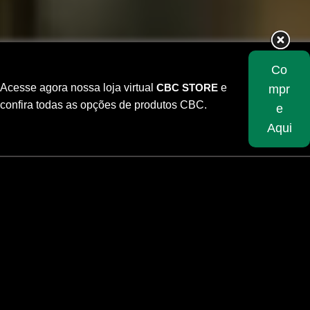
Co
Acesse agora nossa loja virtual
CBC STORE
e
mpr
confira todas as opções de produtos CBC.
e
Aqui
Skip
to
content
9mm EXPO 147GR Subsônica