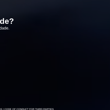
ade?
idade.
OS
| CODE OF CONDUCT FOR THIRD PARTIES