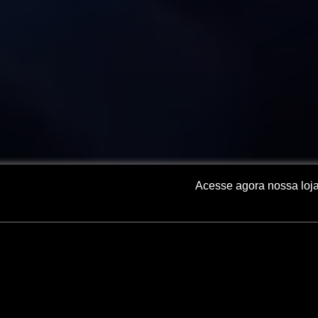
Acesse agora nossa loja
Skip
to
content