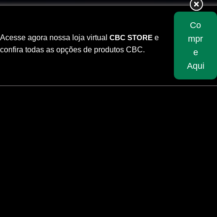
Co
Acesse agora nossa loja virtual
CBC STORE
e
mpr
confira todas as opções de produtos CBC.
e
Aqui
Skip
to
content
.38 SPL NTA 158gr
Destinada a treinamento. A Munição NTA não gera gases ou resíduos