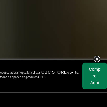
Comp
CBC STORE
Acesse agora nossa loja virtual
e confira
re
todas as opções de produtos CBC.
Aqui
Skip
to