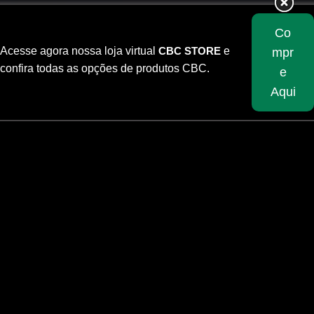
Co
Acesse agora nossa loja virtual
CBC STORE
e
mpr
confira todas as opções de produtos CBC.
e
Aqui
Skip
to
content
INÍCIO
/
TIPO DO PROJÉTIL
/
PERFURANTE