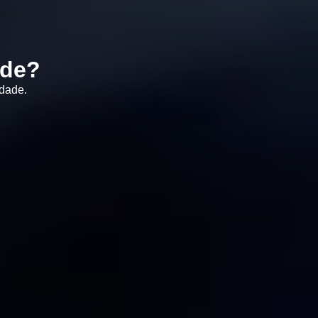
ade?
idade.