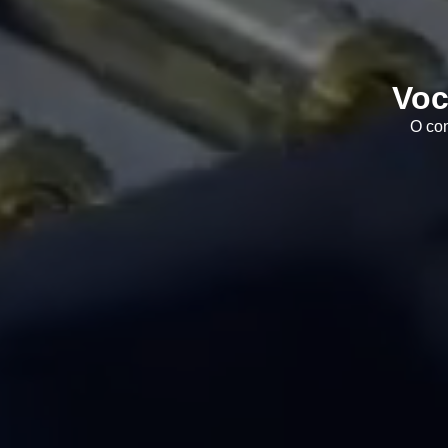
Voc
O con