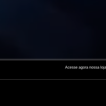
Acesse agora nossa loja
Skip
to
content