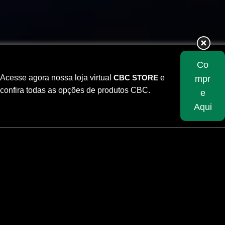
Co
Acesse agora nossa loja virtual
CBC STORE
e
mpr
confira todas as opções de produtos CBC.
e
Aqui
Skip
to
content
INÍCIO
/
PESO DE PROJÉTIL (GR)
/
185