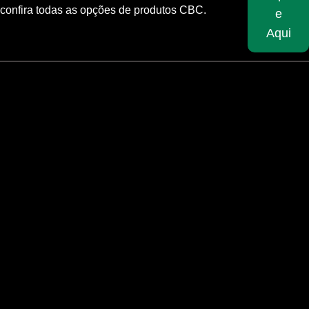
confira todas as opções de produtos CBC.
e
Aqui
Skip
to
content
INÍCIO
/
CALIBRE
/
20X128MM